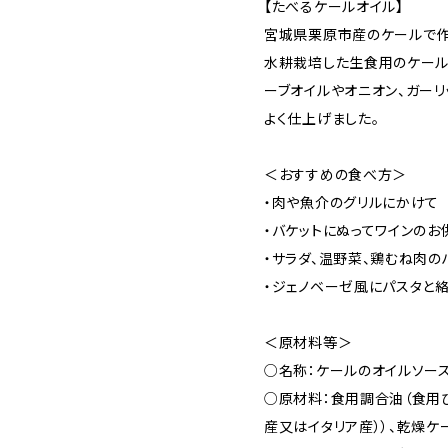
【たべるケールオイル】
宮城県栗原市産のケールで作
水耕栽培した生食用のケール
ーブオイルやオニオン、ガーリ
よく仕上げました。
＜おすすめの食べ方＞
・肉や魚介のグリルにかけて
・バケットにぬってワインのお
・サラダ、温野菜、鶏むね肉の
・ジェノベーゼ風にパスタと
＜原材料等＞
○名称：ケールのオイルソー
○原材料：食用調合油（食用
産又はイタリア産））、乾燥ケ