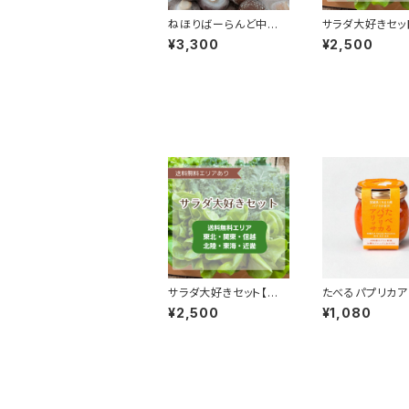
ねほりばーらんど中條
サラダ大好きセッ
さんの菌床しいたけセッ
料無料：東北・関
¥3,300
¥2,500
ト（宮城県栗原市花山
越・北陸・東海・
産）
サラダ大好きセット【送
たべるパプリカア
料無料：東北・関東・信
（パプリカと唐辛
¥2,500
¥1,080
越・北陸・東海・近畿】
辛万能調味料）