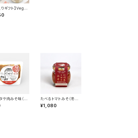
入りギフト】Vege
ge（ベジルージュ）
50
パプリカのジャ
タケ肉みそ味（ご
たべるトマトみそ（冬ト
お供）
マトと仙台味噌の万能
0
¥1,080
みそ）