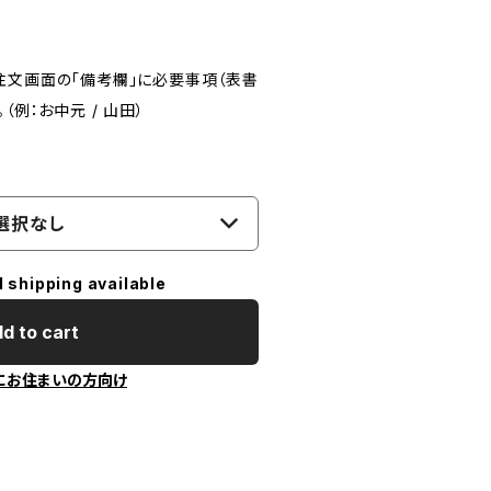
注文画面の「備考欄」に必要事項（表書
（例：お中元 / 山田）
選択なし
l shipping available
d to cart
にお住まいの方向け