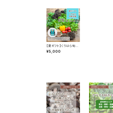
【夏ギフト】くりはら旬野
菜便
¥5,000