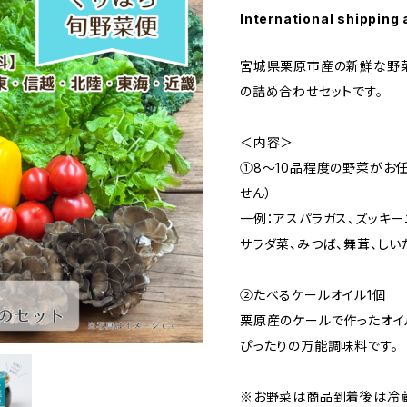
International shipping 
宮城県栗原市産の新鮮な野菜
の詰め合わせセットです。
＜内容＞
①8～10品程度の野菜がお
せん）
一例：アスパラガス、ズッキー
サラダ菜、みつば、舞茸、しい
②たべるケールオイル1個
栗原産のケールで作ったオイ
ぴったりの万能調味料です。
※お野菜は商品到着後は冷蔵