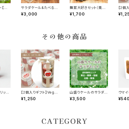
ト【送
サラダケール&たべるケ
舞茸大好きセット（栗原
【2個
東・信
ールオイルセット【送料
市産舞茸・約1kg）
Rou
¥3,000
¥1,700
¥1,2
近畿】
無料：東北・関東・信越・
栗原産
北陸・東海・近畿】
ム
その他の商品
リッサ
【2個入りギフト】Vege
山盛りケールのサラダセ
ウマイ
子の旨
Rouge（ベジルージュ）
ット【送料無料：東北・関
はんの
¥1,250
¥3,500
¥54
栗原産パプリカのジャ
東・信越・北陸・東海】
ム
CATEGORY