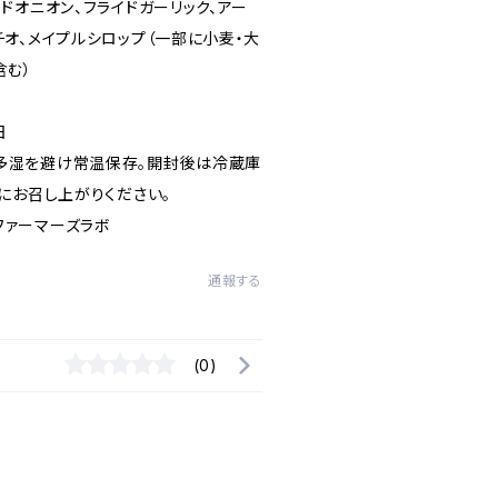
イドオニオン、フライドガーリック、アー
チオ、メイプルシロップ（一部に小麦・大
含む）
日
多湿を避け常温保存。開封後は冷蔵庫
めにお召し上がりください。
ファーマーズラボ
通報する
(0)