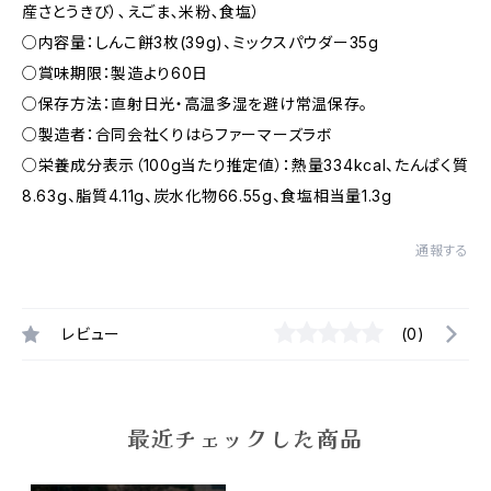
産さとうきび）､えごま､米粉､食塩）
○内容量：しんこ餅3枚(39g)、ミックスパウダー35g
○賞味期限：製造より60日
○保存方法：直射日光・高温多湿を避け常温保存。
○製造者：合同会社くりはらファーマーズラボ
○栄養成分表示（100g当たり推定値）：熱量334kcal、たんぱく質
8.63g、脂質4.11g、炭水化物66.55g、食塩相当量1.3g
通報する
レビュー
(0)
最近チェックした商品