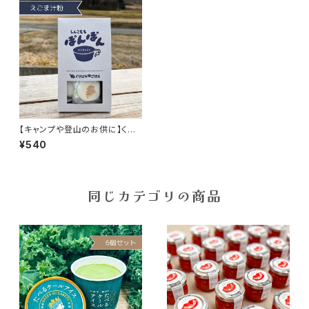
【キャンプや登山のお供に】くり
はら外ごはん しんこもちぽんぽ
¥540
ん（えごましるこ）
同じカテゴリの商品