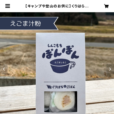
【キャンプや登山のお供に】くりはら外
ごはん しんこもちぽんぽん（えごまし
るこ） | くりはらファーマーズラボ