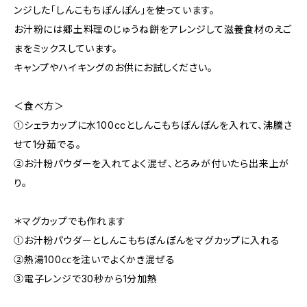
ンジした「しんこもちぽんぽん」を使っています。
お汁粉には郷土料理のじゅうね餅をアレンジして滋養食材のえご
まをミックスしています。
キャンプやハイキングのお供にお試しください。
＜食べ方＞
①シェラカップに水100ccとしんこもちぽんぽんを入れて、沸騰さ
せて1分茹でる。
②お汁粉パウダーを入れてよく混ぜ、とろみが付いたら出来上が
り。
＊マグカップでも作れます
①お汁粉パウダーとしんこもちぽんぽんをマグカップに入れる
②熱湯100㏄を注いでよくかき混ぜる
③電子レンジで30秒から1分加熱