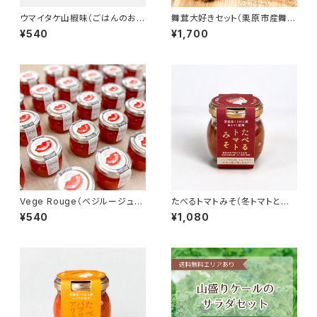
ウマイタケ山椒味（ごはんのお
舞茸大好きセット（栗原市産舞
供）
茸・約1kg）
¥540
¥1,700
Vege Rouge（ベジルージュ）
たべるトマトみそ（冬トマトと仙
栗原産パプリカのジャム
台味噌の万能みそ）
¥540
¥1,080