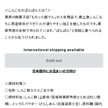
＜しんこもちぽんぽんとは？＞
栗原の餅菓子店「もちっ小屋でん」の人気商品で、郷土食しんこも
ちに常温保存ができて火が通りやすい加工を施したものです。栗
原市産の米粉で作られています。“ぽんぽん”と気軽に食べられる
ことから名づけられました。
International shipping available
Sold out
日本国内にお住まいの方向け
＜原材料等＞
○名称：しんこ餅入りえごま汁粉
○原材料名：しんこ餅（上新粉（宮城県栗原市産ひとめぼれ）/酒
精）､ミックスパウダー（さらしあん（北海道産小豆）､原料糖（国内