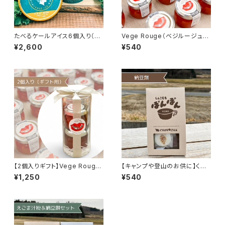
たべるケールアイス6個入り（ま
Vege Rouge（ベジルージュ）
るで抹茶アイスな味わい）
栗原産パプリカのジャム
¥2,600
¥540
【2個入りギフト】Vege Rouge
【キャンプや登山のお供に】くり
（ベジルージュ）栗原産パプリカ
はら外ごはん しんこもちぽんぽ
¥1,250
¥540
のジャム
ん 川口納豆